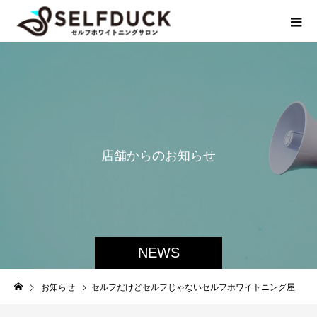
店
舗
か
ら
の
お
知
ら
せ
NEWS
お知らせ
セルフだけどセルフじゃないセルフホワイトニング屋