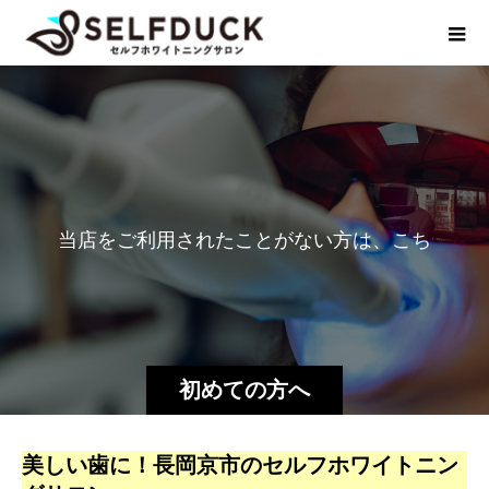
当
店
を
ご
利
用
さ
れ
た
こ
と
が
な
い
方
は
、
こ
ち
ら
を
ご
確
認
く
だ
さ
初めての方へ
美しい歯に！長岡京市のセルフホワイトニン